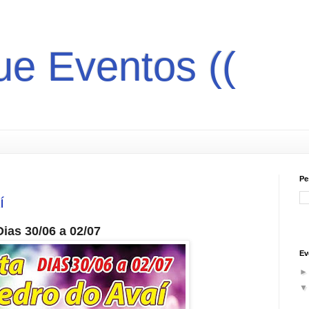
gue Eventos ((
Pe
í
Dias 30/06 a 02/07
Ev