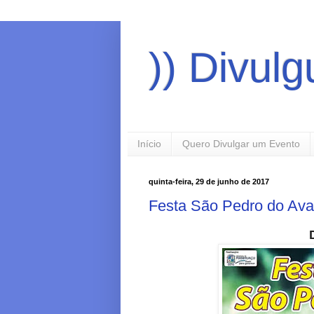
)) Divul
Início
Quero Divulgar um Evento
quinta-feira, 29 de junho de 2017
Festa São Pedro do Ava