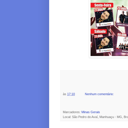
às
17:10
Nenhum comentário:
Marcadores:
Minas Gerais
Local: São Pedro do Avaí, Manhuaçu - MG, Bra