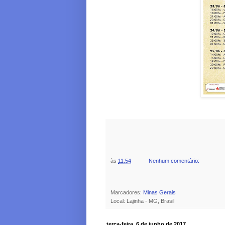
às
11:54
Nenhum comentário:
Marcadores:
Minas Gerais
Local: Lajinha - MG, Brasil
terça-feira, 6 de junho de 2017