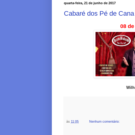
quarta-feira, 21 de junho de 2017
Cabaré dos Pé de Cana
08 de
Wilh
às
11:05
Nenhum comentário: