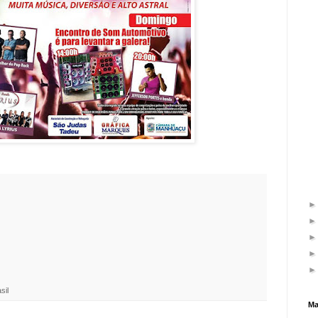
sil
Ma