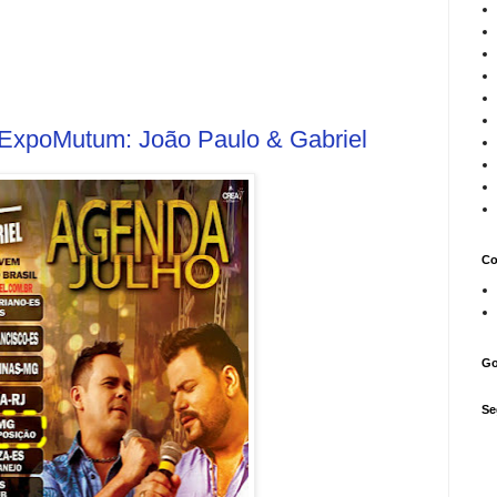
#ExpoMutum: João Paulo & Gabriel
Co
Go
Se