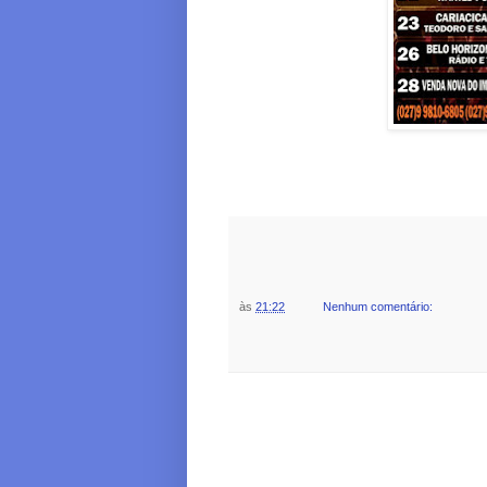
às
21:22
Nenhum comentário: